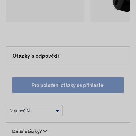
Výrobce si vyhrazuje právo bez předchozího
upozornění změnit některé parametry nebo balení
produktu – aktualizace údajů souvisejících s
těmito změnami na našich webových stránkách
probíhá po zjištění a vyhodnocení změn.
Otázky a odpovědi
Pro položení otázky se přihlaste!
Další otázky?