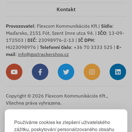
Kontakt
Provozovatel
: Flexcom Kommunikációs Kft.|
Sídlo
:
Maďarsko, 2151 Fót, Szent Imre utca 94. |
IČO
: 13-09-
172503 |
DIČ
: 23098976-2-13 |
IČ DPH
:
HU23098976 |
Telefonní číslo
: +36 70 3333 525 |
E-
mail
:
info@gpstrackershop.cz
Copyright © 2026 Flexcom Kommunikációs Kft.,
Všechna práva vyhrazena.
Čeština
▼
Používáme cookies ke zlepšení uživatelského
Informace o cookies
-
Zásady vrácení zboží
-
Impressum
-
zážitku, poskytování personalizovaného obsahu
Záruka a odpovědnost za vady
-
Právo na odstoupení od smlouvy