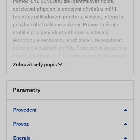
Pomocí EYE SENSORU lze identifikovat řidiče,
detekovat připojení a odpojení přívěsů a měřit
teplotu v nákladovém prostoru, vlhkost, intenzitu
pohybu i úhel náklonu zařízení. Provoz zajišťuje
stabilní připojení Bluetooth mezi sledovací
jednotkou a senzorem, jehož dosah lze regulovat
podle individuálních potřeb. Průmyslové pouzdro a
dlouhá životnost jej činí vhodným pro profesionální
logistické a zemědělské využití.
Zobrazit celý popis
Služby, vlastnosti
Bluetooth připojení kompatibilní se sledovacími
Parametry
zařízeními.
Signalizace a identifikace při vstupu do dosahu
Provedení
nebo jeho opuštění.
Podpora vnitřního určování polohy i tam, kde
Provoz
není satelitní signál.
Energie