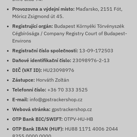
Provozovna a výdejní místo:
Maďarsko, 2151 Fót,
Móricz Zsigmond út 45.
Registrující orgán:
Budapest Környéki Törvényszék
Cégbírósága / Company Registry Court of Budapest-
Environs
Registrační číslo společnosti:
13-09-172503
Daňové identifikační číslo:
23098976-2-13
DIČ (VAT ID):
HU23098976
Zástupce:
Horváth Zoltán
Telefonní číslo:
+36 70 333 3525
E-mail:
info@gpstrackershop.cz
Webová stránka:
gpstrackershop.cz
OTP Bank BIC/SWIFT:
OTPV-HU-HB
OTP Bank IBAN (HUF):
HU88 1171 4006 2044
8255 0000 0000