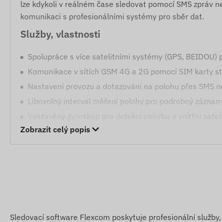
lze kdykoli v reálném čase sledovat pomocí SMS zpráv ne
komunikaci s profesionálními systémy pro sběr dat.
Služby, vlastnosti
Spolupráce s více satelitními systémy (GPS, BEIDOU) 
Komunikace v sítích GSM 4G a 2G pomocí SIM karty sta
Nastavení provozu a dotazování na polohu přes SMS n
Libovolný interval měření polohy pro podrobný záznam
Vestavěný gyroskop pro detekci pohybu a vnitřní satelit
Zobrazit celý popis
LED indikátor pro kontrolu provozu a energeticky úspo
Výstrahy
Signalizace nízkého stavu baterie pro zajištění provozn
Detekce pohybu z klidového stavu.
Digitální plot (Geofencing): Opuštění vyznačené zóny ne
Sledovací software Flexcom poskytuje profesionální služby, 