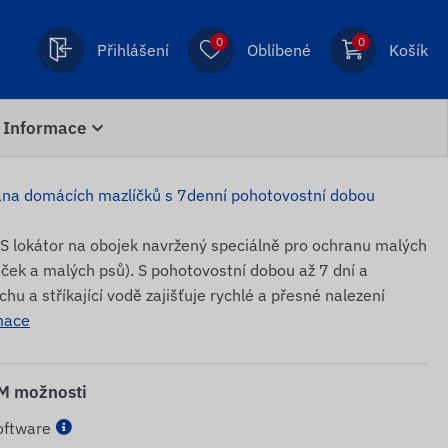
0
0
Přihlášení
Oblíbené
Košík
Informace
na domácích mazlíčků s 7denní pohotovostní dobou
S lokátor na obojek navržený speciálně pro ochranu malých
ček a malých psů). S pohotovostní dobou až 7 dní a
hu a stříkající vodě zajišťuje rychlé a přesné nalezení
mace
IM možnosti
oftware