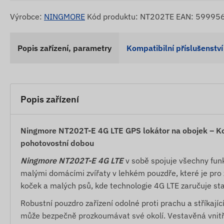
Výrobce:
NINGMORE
Kód produktu: NT202TE EAN: 5999
Popis zařízení, parametry
Kompatibilní příslušenství
Popis zařízení
Ningmore NT202T-E 4G LTE GPS lokátor na obojek – K
pohotovostní dobou
Ningmore NT202T-E 4G LTE
v sobě spojuje všechny funk
malými domácími zvířaty v lehkém pouzdře, které je pro 
koček a malých psů, kde technologie 4G LTE zaručuje stab
Robustní pouzdro zařízení odolné proti prachu a stříkají
může bezpečně prozkoumávat své okolí. Vestavěná vnitřní