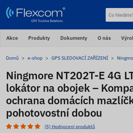
Akce
Produkty
Dokumenty
O nás
Výro
Domů
e-shop
GPS SLEDOVACÍ ZAŘÍZENÍ
Ningmo
Ningmore NT202T-E 4G L
lokátor na obojek – Komp
ochrana domácích mazlíčk
pohotovostní dobou
(5) Hodnocení produktů