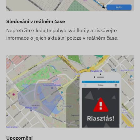
oftwaru), dodáme jej v továrním nastavení. O SIM kartu
íjení, roční ověření údajů) se musíte postarat sami.
Sledování v reálném čase
e nikoliv SIM kartu, předáme vám zařízení již
Nepřetržitě sledujte pohyb své flotily a získávejte
informace o jejich aktuální poloze v reálném čase.
 Pořízení, nastavení a provoz SIM karty však zůstává
koupíte také SIM kartu, předáme vám zařízení a SIM
e se také o nepřetržitý provoz karty – v souvislosti s
oftwaru, zakupte si v našem e-shopu v sekci doplňkových
ejí z informací zveřejněných výrobcem, které nejsou
o bez předchozího upozornění změnit některé parametry
 s těmito změnami na našich webových stránkách probíhá
Upozornění