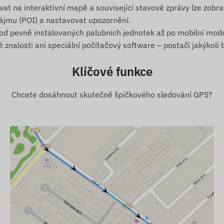
at na interaktivní mapě a související stavové zprávy lze zobraz
zájmu (POI) a nastavovat upozornění.
 od pevně instalovaných palubních jednotek až po mobilní mode
nalosti ani speciální počítačový software – postačí jakýkoli 
Klíčové funkce
Chcete dosáhnout skutečně špičkového sledování GPS?
satelitními systémy určování polohy a sítí mobilních
onu uživatele nebo do centrálního systému. Zařízení
mocí vložené (vyměnitelné) SIM karty.