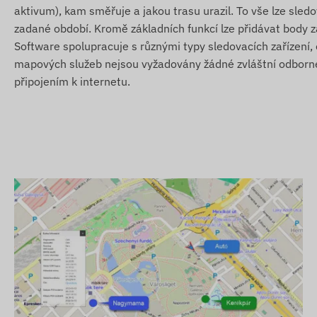
Obsah balení
aktivum), kam směřuje a jakou trasu urazil. To vše lze sledov
zadané období. Kromě základních funkcí lze přidávat body 
Ningmore NT202T-E 4G LTE GPS lokátor na obojek
Software spolupracuje s různými typy sledovacích zařízení,
Pohodlný obojek
mapových služeb nejsou vyžadovány žádné zvláštní odborné z
připojením k internetu.
USB nabíjecí kabel
Návod k uvedení do provozu
Podmínky použití
Pro normální provoz zařízení je nutné aktivní spojení se 
operátorů. Ty zajišťují sběr dat a jejich přenos do telef
komunikuje prostřednictvím sítě mobilních operátorů po
Provozní region
4G LTE:
Evropa, Asie, Afrika
2G GSM:
Evropa, Asie, Afrika, Austrálie
Nákupní možnosti