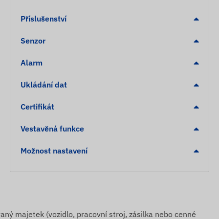
Příslušenství
Senzor
Alarm
Ukládání dat
Certifikát
Vestavěná funkce
Možnost nastavení
aný majetek (vozidlo, pracovní stroj, zásilka nebo cenné