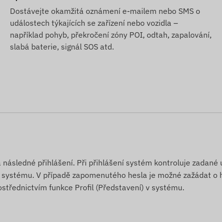
Dostávejte okamžitá oznámení e-mailem nebo SMS o
událostech týkajících se zařízení nebo vozidla –
například pohyb, překročení zóny POI, odtah, zapalování,
slabá baterie, signál SOS atd.
 následné přihlášení. Při přihlášení systém kontroluje zadané 
ám systému. V případě zapomenutého hesla je možné zažádat o 
ostřednictvím funkce Profil (Představení) v systému.