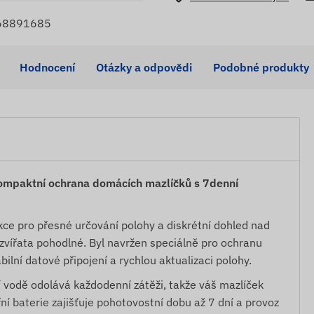
568891685
Hodnocení
Otázky a odpovědi
Podobné produkty
ompaktní ochrana domácích mazlíčků s 7denní
ce pro přesné určování polohy a diskrétní dohled nad
zvířata pohodlné. Byl navržen speciálně pro ochranu
ilní datové připojení a rychlou aktualizaci polohy.
cí vodě odolává každodenní zátěži, takže váš mazlíček
 baterie zajišťuje pohotovostní dobu až 7 dní a provoz