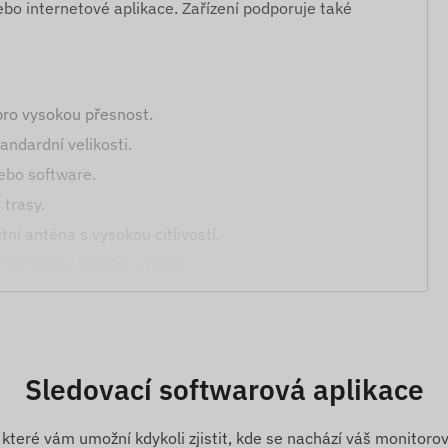
bo internetové aplikace. Zařízení podporuje také
pro vysokou přesnost.
ndardní velikosti.
ebo software.
 trasy.
ní anténa s vysokou citlivostí.
rné režimy spánku a bdění.
í bezpečnosti.
Sledovací softwarová aplikace
bo příjezd do ní (POI).
které vám umožní kdykoli zjistit, kde se nachází váš monitorov