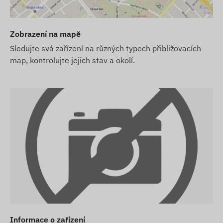
Pokud si zakoupíte pouze zařízení (bez předplatného s
potřebnou k provozu, její nastavení a provoz karty (dob
Zobrazení na mapě
Pokud si k zařízení zakoupíte i předplatné softwaru, al
Sledujte svá zařízení na různých typech přibližovacích
map, kontrolujte jejich stav a okolí.
registrované v našem softwaru a připravené k provozu.
vaším úkolem.
Pokud si u nás k zařízení a předplatnému softwaru za
kartu připravené ke spolupráci se softwarem a postarám
posledně jmenovaným nebudete mít žádné starosti.
Pokud si přejete využívat i službu SMS výstrah našeho s
produktů také SMS kreditní kartu.
Popisy zařízení a obrázky na webových stránkách vycház
vždy přesné nebo bezchybné. Výrobce si vyhrazuje práv
nebo balení produktu – aktualizace údajů souvisejících
po zjištění a vyhodnocení změn.
Informace o zařízení