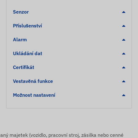
Senzor
Příslušenství
Alarm
Ukládání dat
Certifikát
Vestavěná funkce
Možnost nastavení
aný majetek (vozidlo, pracovní stroj, zásilka nebo cenné