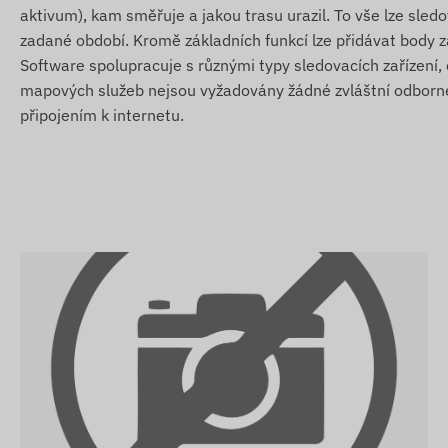
Upozornění na překročení rychlosti.
aktivum), kam směřuje a jakou trasu urazil. To vše lze sledov
Opuštění digitálního plotu (Geofencing) nebo příjezd d
zadané období. Kromě základních funkcí lze přidávat body 
Software spolupracuje s různými typy sledovacích zařízení,
Obsah balení
mapových služeb nejsou vyžadovány žádné zvláštní odborné z
připojením k internetu.
Juneo TK905C 4G LTE magnetický GPS lokátor
USB nabíjecí kabel
Návod k uvedení do provozu
Jehla na SIM a sada SIM adaptérů
Přenosné pouzdro pro bezpečné uložení
Podmínky použití
Pro normální provoz zařízení je nutné aktivní spojení se 
operátorů. Ty zajišťují sběr dat, jejich přenos a komuni
Zařízení komunikuje prostřednictvím vložené (vyměnitelné
Provozní region