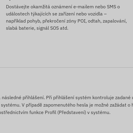
o bez předchozího upozornění změnit některé parametry
Dostávejte okamžitá oznámení e-mailem nebo SMS o
 s těmito změnami na našich webových stránkách probíhá
událostech týkajících se zařízení nebo vozidla –
například pohyb, překročení zóny POI, odtah, zapalování,
slabá baterie, signál SOS atd.
 následné přihlášení. Při přihlášení systém kontroluje zadané 
ám systému. V případě zapomenutého hesla je možné zažádat o 
ostřednictvím funkce Profil (Představení) v systému.