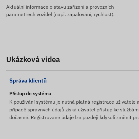
vždy přesné nebo bezchybné. Výrobce si vyhrazuje práv
Aktuální informace o stavu zařízení a provozních
nebo balení produktu – aktualizace údajů souvisejících
parametrech vozidel (např. zapalování, rychlost).
po zjištění a vyhodnocení změn.
Ukázková videa
Správa klientů
Přístup do systému
K používání systému je nutná platná registrace uživatele a
případě správných údajů získá uživatel přístup ke služb
dočasné. Registrované údaje lze později kdykoli změnit pr