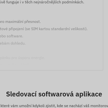
livě funguje i v těch nejnáročnějších podmínkách.
pro maximální přesnost.
ové připojení (se SIM kartou standardní velikosti).
ebo software.
třebám dohledu.
spánku pro úsporu energie.
ez použití nářadí.
Sledovací softwarová aplikace
nebo chráněný objekt vystaven vnějšímu vlivu.
.
které vám umožní kdykoli zjistit, kde se nachází váš monitorov