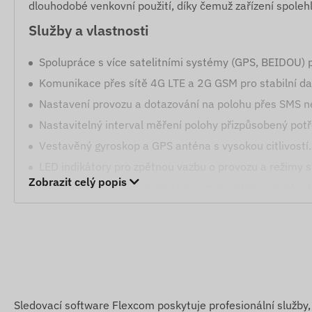
dlouhodobé venkovní použití, díky čemuž zařízení spoleh
Služby a vlastnosti
Spolupráce s více satelitními systémy (GPS, BEIDOU) 
Komunikace přes sítě 4G LTE a 2G GSM pro stabilní dat
Nastavení provozu a dotazování na polohu přes SMS n
Nastavitelný interval měření polohy přizpůsobený po
Vestavěný gyroskop a GPS anténa s vysokou citlivostí.
LED indikátory pro zpětnou vazbu o provozu a režimy 
Zobrazit celý popis
Masivní magnetická zadní strana pro rychlé upevnění b
Výstrahy
Detekce neoprávněného pohybu.
Snímání otřesů / nárazů: Výstraha, pokud je zařízení 
Signalizace nízkého stavu baterie pro bezpečný provoz
Sledovací software Flexcom poskytuje profesionální služby, 