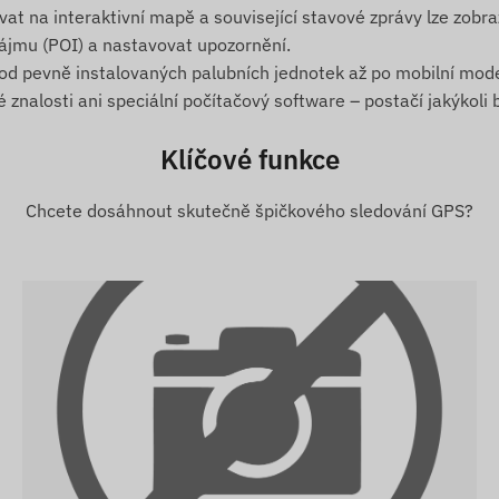
at na interaktivní mapě a související stavové zprávy lze zobraz
o vyhrazené zóny (POI).
zájmu (POI) a nastavovat upozornění.
 od pevně instalovaných palubních jednotek až po mobilní mode
nalosti ani speciální počítačový software – postačí jakýkoli 
Klíčové funkce
Chcete dosáhnout skutečně špičkového sledování GPS?
satelitními systémy určování polohy a sítí mobilních
kaci s telefonem uživatele nebo centrálním serverem.
) SIM karty v mobilních sítích.