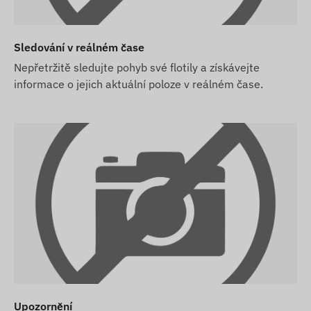
Sledování v reálném čase
Nepřetržitě sledujte pohyb své flotily a získávejte
informace o jejich aktuální poloze v reálném čase.
z předplatného softwaru), předáme vám jej s továrním
ení, roční ověřování údajů) se musí postarat kupující.
ředplatné softwaru, ale bez SIM karty, předáme vám
né k použití. Zajištění, nastavení a provoz SIM karty
předplatného softwaru zakoupíte také SIM kartu,
práci se softwarem a postaráme se i o nepřetržitý
í starosti.
ě e-mailových upozornění využívat i naši službu SMS
ete v našem e-shopu mezi souvisejícími produkty.
ejí z informací zveřejněných výrobcem, které nejsou
Upozornění