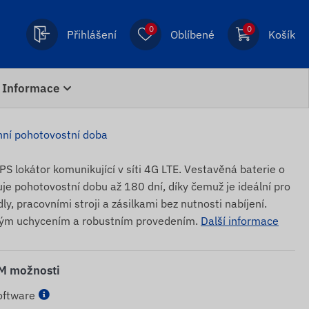
0
0
Přihlášení
Oblíbené
Košík
Informace
ní pohotovostní doba
S lokátor komunikující v síti 4G LTE. Vestavěná baterie o
je pohotovostní dobu až 180 dní, díky čemuž je ideální pro
y, pracovními stroji a zásilkami bez nutnosti nabíjení.
kým uchycením a robustním provedením.
Další informace
IM možnosti
oftware