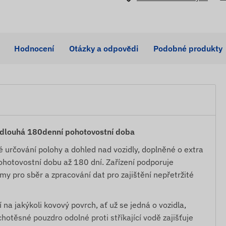
Hodnocení
Otázky a odpovědi
Podobné produkty
 dlouhá 180denní pohotovostní doba
 určování polohy a dohled nad vozidly, doplněné o extra
pohotovostní dobu až 180 dní. Zařízení podporuje
y pro sběr a zpracování dat pro zajištění nepřetržité
na jakýkoli kovový povrch, ať už se jedná o vozidla,
otěsné pouzdro odolné proti stříkající vodě zajišťuje