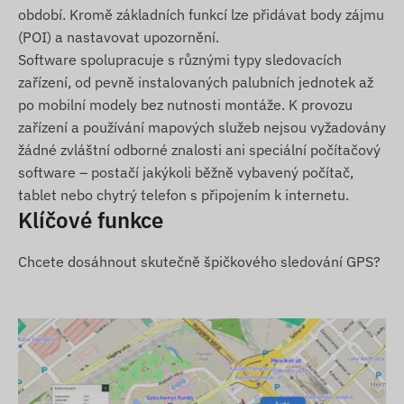
období. Kromě základních funkcí lze přidávat body zájmu
Podmínky použití
(POI) a nastavovat upozornění.
Software spolupracuje s různými typy sledovacích
Pro normální provoz zařízení je nutné aktivní
zařízení, od pevně instalovaných palubních jednotek až
spojení se satelitními systémy a sítí mobilních
po mobilní modely bez nutnosti montáže. K provozu
operátorů. Ty zajišťují sběr dat a jejich přenos do
zařízení a používání mapových služeb nejsou vyžadovány
telefonu uživatele nebo do centrálního systému.
žádné zvláštní odborné znalosti ani speciální počítačový
Zařízení komunikuje prostřednictvím sítě
software – postačí jakýkoli běžně vybavený počítač,
mobilních operátorů pomocí vložené (vyměnitelné)
tablet nebo chytrý telefon s připojením k internetu.
SIM karty.
Klíčové funkce
Provozní region
Chcete dosáhnout skutečně špičkového sledování GPS?
4G:
Svět
2G:
Svět
Možnosti nákupu
Pouze zařízení:
Pokud si zakoupíte pouze