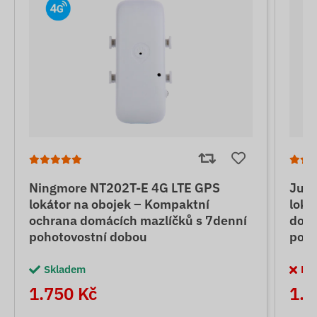
Ningmore NT202T-E 4G LTE GPS
June
lokátor na obojek – Kompaktní
loká
ochrana domácích mazlíčků s 7denní
domá
pohotovostní dobou
poho
Skladem
Ne
1.750 Kč
1.7