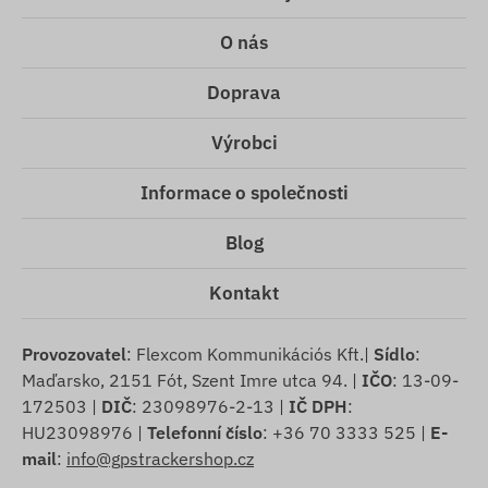
O nás
Doprava
Výrobci
Informace o společnosti
Blog
Kontakt
Provozovatel
: Flexcom Kommunikációs Kft.|
Sídlo
:
Maďarsko, 2151 Fót, Szent Imre utca 94. |
IČO
: 13-09-
172503 |
DIČ
: 23098976-2-13 |
IČ DPH
:
HU23098976 |
Telefonní číslo
: +36 70 3333 525 |
E-
mail
:
info@gpstrackershop.cz