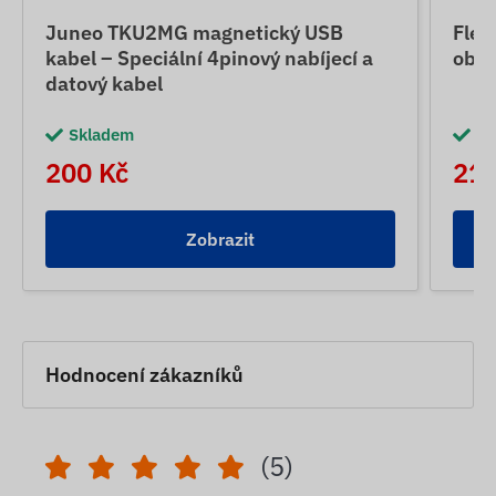
Juneo TKU2MG magnetický USB
Flex
kabel – Speciální 4pinový nabíjecí a
obsa
datový kabel
Skladem
Sk
200 Kč
215
Zobrazit
Hodnocení zákazníků
(5)