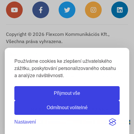
Copyright © 2026 Flexcom Kommunikációs Kft.,
Všechna práva vyhrazena.
Čeština
▼
Používáme cookies ke zlepšení uživatelského
Informace o cookies
-
Zásady vrácení zboží
-
Impressum
-
zážitku, poskytování personalizovaného obsahu
Záruka a odpovědnost za vady
-
Právo na odstoupení od smlouvy
a analýze návštěvnosti.
-
Informace o doručení
-
Všeobecné obchodní podmínky
-
Informace o zpracování osobních údajů
-
Záruční řízení
-
Odstoupení od nákupu
Přijmout vše
Odmítnout volitelné
NAŠE MEZINÁRODNÍ STRÁNKY
Nastavení