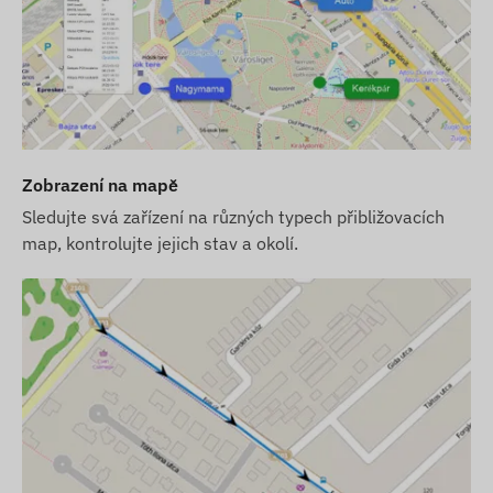
zařízení (bez předplatného softwaru), předáme
vám jej s továrním nastavením. O SIM kartu, její
nastavení a provoz (dobíjení, roční ověřování
údajů) se musí postarat kupující.
Softwarový balíček:
Pokud si k zařízení
zakoupíte i předplatné softwaru, ale bez SIM
karty, předáme vám zařízení již zaregistrované v
Zobrazení na mapě
našem softwaru a připravené k použití. Zajištění,
Sledujte svá zařízení na různých typech přibližovacích
nastavení a provoz SIM karty však zůstává vaší
map, kontrolujte jejich stav a okolí.
odpovědností.
Kompletní balíček:
Pokud si od nás kromě
zařízení a předplatného softwaru zakoupíte také
SIM kartu, předáme vám zařízení a SIM kartu
připravené ke spolupráci se softwarem a
postaráme se i o nepřetržitý provoz karty – v
tomto ohledu nebudete mít žádné další starosti.
V případě předplatného softwaru, pokud si přejete