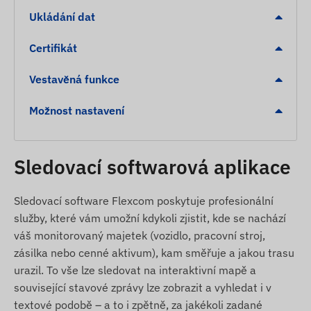
Energeticky úsporné režimy spánku a bdění.
Ukládání dat
Funkce pípání pro snadnější nalezení mazlíčka.
Certifikát
Výstrahy
Vestavěná funkce
Signalizace nízkého stavu baterie pro včasné
nabití.
Možnost nastavení
Opuštění digitálního plotu (Geofencing) nebo
příjezd do vyhrazené zóny (POI).
Sledovací softwarová aplikace
Obsah balení
Sledovací software Flexcom poskytuje profesionální
Juneo TK911-SA Pro 4G LTE GPS lokátor na
služby, které vám umožní kdykoli zjistit, kde se nachází
obojek
váš monitorovaný majetek (vozidlo, pracovní stroj,
USB nabíjecí kabel
zásilka nebo cenné aktivum), kam směřuje a jakou trasu
Speciální šroubovák a návod k uvedení do
urazil. To vše lze sledovat na interaktivní mapě a
provozu
související stavové zprávy lze zobrazit a vyhledat i v
textové podobě – a to i zpětně, za jakékoli zadané
Pohodlný obojek