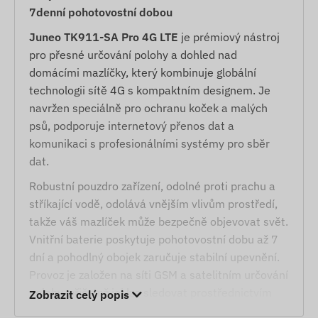
7denní pohotovostní dobou
Juneo TK911-SA Pro 4G LTE
je prémiový nástroj
pro přesné určování polohy a dohled nad
domácími mazlíčky, který kombinuje globální
technologii sítě 4G s kompaktním designem. Je
navržen speciálně pro ochranu koček a malých
psů, podporuje internetový přenos dat a
komunikaci s profesionálními systémy pro sběr
dat.
Robustní pouzdro zařízení, odolné proti prachu a
stříkající vodě, odolává vnějším vlivům prostředí,
takže váš mazlíček může bezpečně objevovat svět.
Vnitřní baterie poskytuje pohotovostní dobu až 7
dní a pohodlný obojek zaručuje stabilní upevnění.
Provoz je založen na síti GSM a satelitním určování
polohy, přičemž jej lze sledovat prostřednictvím
Zobrazit celý popis
SMS nebo mobilní aplikace z téměř libovolného