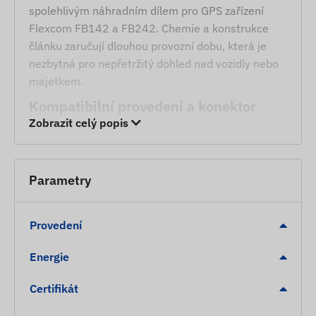
spolehlivým náhradním dílem pro GPS zařízení
Flexcom FB142 a FB242. Chemie a konstrukce
článku zaručují dlouhou provozní dobu, která je
nezbytná pro nepřetržitý dohled nad vozidly nebo
majetkem.
Kompatibilní provedení a konektor
ZHR-2
Zobrazit celý popis
Akumulátor je dodáván s továrně namontovaným
konektorem ZHR-2 (2 piny), který umožňuje
Parametry
rychlou a čistou instalaci do kompatibilních
zařízení. Rozměrový kód 103450 označuje
Provedení
průmyslový standardní formát, díky čemuž je
článek vhodný i pro řadu dalších IoT modulů a
Energie
senzorů.
Stabilní a bezpečný provoz
Certifikát