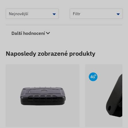
Nabíjecí napětí: 4,2 V
Vypínací napětí: 3,0 V
Konektor: ZHR-2 (2 piny)
Další hodnocení
Důležitá poznámka:
Před instalací vždy
zkontrolujte polaritu konektoru a fyzický prostor v
zařízení. Používejte výhradně s odpovídajícím
Naposledy zobrazené produkty
nabíjecím obvodem pro Li-polymerové baterie!
Popisy zařízení a obrázky na webových stránkách
vycházejí z informací zveřejněných výrobcem,
které nejsou vždy přesné nebo bezchybné.
Výrobce si vyhrazuje právo bez předchozího
upozornění změnit některé parametry nebo balení
produktu – aktualizace údajů souvisejících s
těmito změnami na našich webových stránkách
probíhá po zjištění a vyhodnocení změn.