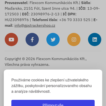
Provozovatel
: Flexcom Kommunikációs Kft.|
Sídlo
:
Maďarsko, 2151 Fót, Szent Imre utca 94. |
IČO
: 13-09-
172503 |
DIČ
: 23098976-2-13 |
IČ DPH
:
HU23098976 |
Telefonní číslo
: +36 70 3333 525 |
E-
mail
:
info@gpstrackershop.cz
Copyright © 2026 Flexcom Kommunikációs Kft.,
Všechna práva vyhrazena.
Čeština
▼
Používáme cookies ke zlepšení uživatelského
Informace o cookies
-
Zásady vrácení zboží
-
Impressum
-
zážitku, poskytování personalizovaného obsahu
Záruka a odpovědnost za vady
-
Právo na odstoupení od smlouvy
a analýze návštěvnosti.
-
Informace o doručení
-
Všeobecné obchodní podmínky
-
Informace o zpracování osobních údajů
-
Záruční řízení
-
Odstoupení od nákupu
Přijmout vše