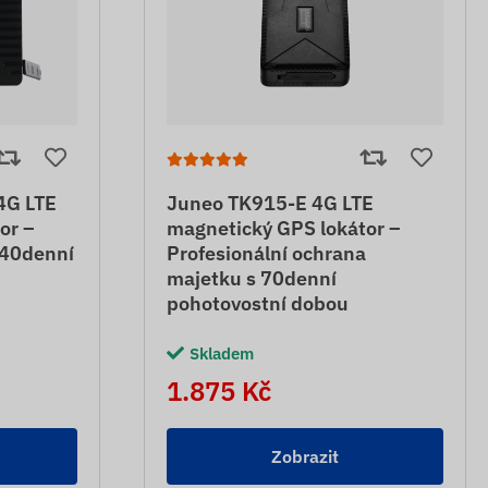
4G LTE
Juneo TK915-E 4G LTE
or –
magnetický GPS lokátor –
 40denní
Profesionální ochrana
majetku s 70denní
pohotovostní dobou
Skladem
1.875 Kč
Zobrazit