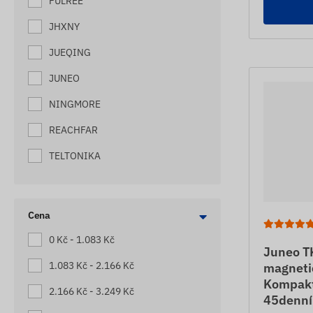
FULREE
SLEDOVAČE MOTOREK
JHXNY
SLEDOVAČE ODTAHOVÝCH VOZŮ
JUEQING
SLEDOVAČE ÚLŮ
SLEDOVAČE VYSOKOZDVIŽNÝCH
JUNEO
VOZÍKŮ
NINGMORE
SLEDOVACÍ ZAŘÍZENÍ PRO
KAMIONY
REACHFAR
SLEDOVACÍ ZAŘÍZENÍ PRO
TELTONIKA
KARAVANY
SLEDOVÁNÍ MALÝCH LODÍ
SOS NOUZOVÉ VOLÁNÍ (S GPS
Cena
LOKALIZACÍ)
0 Kč - 1.083 Kč
STAVEBNÍ SLEDOVAČE
Juneo T
1.083 Kč - 2.166 Kč
magneti
STOPAŘI KONÍ
Kompaktn
2.166 Kč - 3.249 Kč
45denní
STROJOVÉ SLEDOVAČE