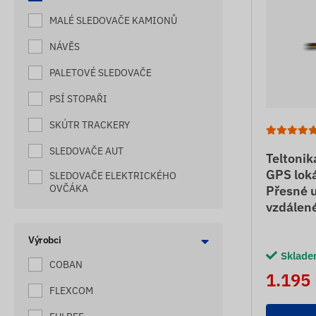
MALÉ SLEDOVAČE KAMIONŮ
NÁVĚS
PALETOVÉ SLEDOVAČE
PSÍ STOPAŘI
SKÚTR TRACKERY
SLEDOVAČE AUT
Teltoni
GPS loká
SLEDOVAČE ELEKTRICKÉHO
OVČÁKA
Přesné u
vzdálené
SLEDOVAČE ELEKTROKOL
SLEDOVAČE JÍZDNÍCH KOL
Výrobci
Sklad
COBAN
SLEDOVAČE KOČEK
1.195
FLEXCOM
SLEDOVAČE LODÍ