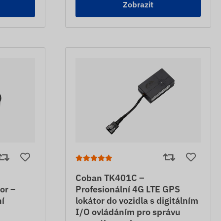
Zobrazit
E
Coban TK401C –
or –
Profesionální 4G LTE GPS
í
lokátor do vozidla s digitálním
I/O ovládáním pro správu