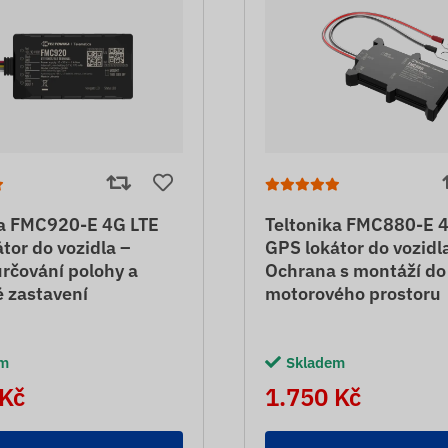
ka FMC920-E 4G LTE
Teltonika FMC880-E 
tor do vozidla –
GPS lokátor do vozidl
rčování polohy a
Ochrana s montáží do
 zastavení
motorového prostoru
em
Skladem
 Kč
1.750 Kč