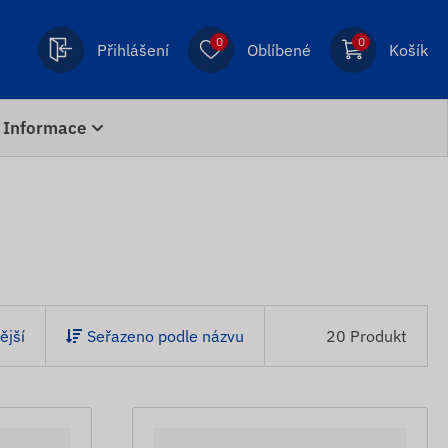
0
0
Přihlášení
Oblíbené
Košík
Informace
ější
Seřazeno podle názvu
20 Produkt