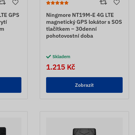
LTE GPS
Ningmore NT19M-E 4G LTE
ytí
magnetický GPS lokátor s SOS
 m
tlačítkem – 30denní
pohotovostní doba
Skladem
1.215 Kč
Zobrazit