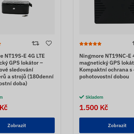
e NT19S-E 4G LTE
Ningmore NT19NC-E 
cký GPS lokátor –
magnetický GPS lokát
ové sledování
Kompaktní ochrana s
rů a strojů (180denní
pohotovostní dobou
ostní doba)
em
Skladem
 Kč
1.500 Kč
Zobrazit
Zobrazit