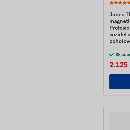
Juneo T
magneti
Profesio
vozidel 
pohotov
Sklad
2.125