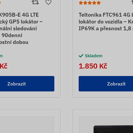
K905B-E 4G LTE
Teltonika FTC961 4G 
cký GPS lokátor –
lokátor do vozidla – Kr
nální sledování
IP69K a přesnost 1,8
s 90denní
ostní dobou
em
Skladem
 Kč
1.850 Kč
Zobrazit
Zobrazit