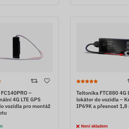
 FC140PRO –
Teltonika FTC880 4G 
nální 4G LTE GPS
lokátor do vozidla – Kr
do vozidla pro montáž
IP69K a přesnost 1,8
otu
em
Není skladem