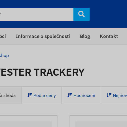
bci
Informace o společnosti
Blog
Kontakt
shop
ESTER TRACKERY
ší shoda
Podle ceny
Hodnocení
Nejnov