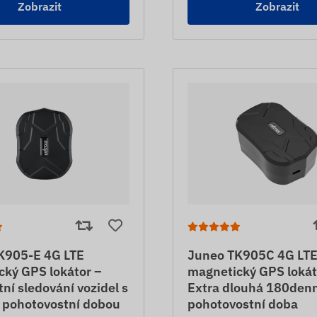
Zobrazit
Zobrazit
K905-E 4G LTE
Juneo TK905C 4G LT
cký GPS lokátor –
magnetický GPS lokát
í sledování vozidel s
Extra dlouhá 180denn
 pohotovostní dobou
pohotovostní doba