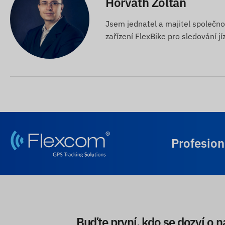
Horváth Zoltán
Jsem jednatel a majitel společn
zařízení FlexBike pro sledování jí
Profesion
Buďte první, kdo se dozví o n