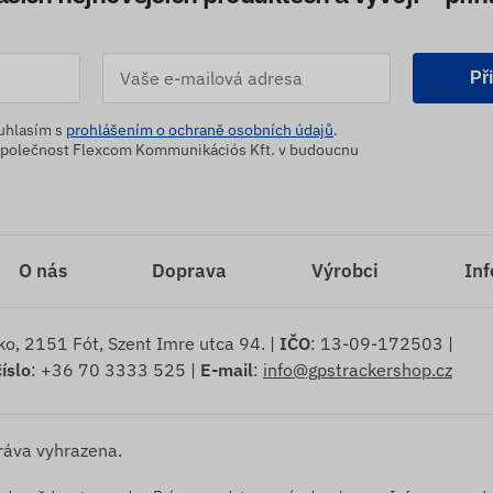
Př
ouhlasím s
prohlášením o ochraně osobních údajů
.
 společnost Flexcom Kommunikációs Kft. v budoucnu
O nás
Doprava
Výrobci
Inf
ko, 2151 Fót, Szent Imre utca 94. |
IČO
: 13-09-172503 |
íslo
: +36 70 3333 525 |
E-mail
:
info@gpstrackershop.cz
ráva vyhrazena.