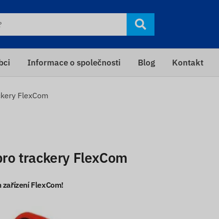
bci
Informace o společnosti
Blog
Kontakt
ackery FlexCom
 pro trackery FlexCom
h zařízení FlexCom!