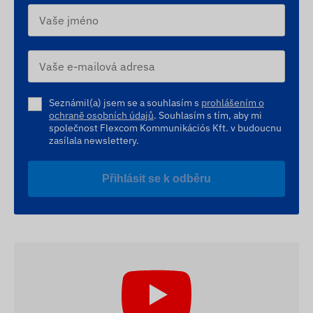
Seznámil(a) jsem se a souhlasím s
prohlášením o
ochraně osobních údajů
. Souhlasím s tím, aby mi
společnost Flexcom Kommunikációs Kft. v budoucnu
zasílala newslettery.
Přihlásit se k odběru