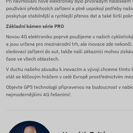
Při navrhování nové elektroniky bylo prvořadým hlediskem vy
používání předchozích zařízení a plně uspokojí potřeby naši
poskytuje stabilnější a rychlejší přenos dat a také širší pokry
Základní kámen série PRO
Novou 4G elektroniku poprvé použijeme v našich cyklistick
a jsou určena pro mezinárodní trh, ale inovace zde nekončí.
sledovací zařízení do aut, takže naši zákazníci mohou získá
čase ve všech oblastech.
V duchu našeho závazku k inovacím a vývoji chceme tímto 
stát se klíčovým hráčem v celé Evropě prostřednictvím mez
Objevte GPS technologii připravenou na budoucnost v nab
nejmodernějšími 4G řešeními!