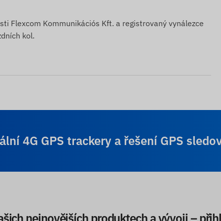
osti Flexcom Kommunikációs Kft. a registrovaný vynálezce
zdních kol.
ální 4G GPS trackery a řešení GPS sledo
ašich nejnovějších produktech a vývoji – přih