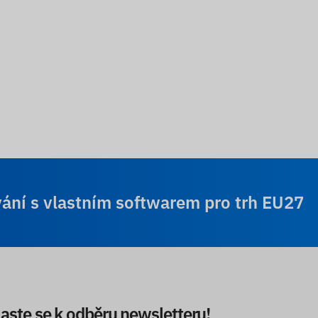
vání s vlastním softwarem pro trh EU27
laste se k odběru newsletteru!