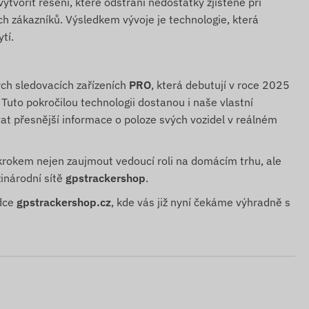
tvořit řešení, které odstraní nedostatky zjištěné při
ch zákazníků. Výsledkem vývoje je technologie, která
tí.
ých sledovacích zařízeních
PRO
, která debutují v roce 2025
 Tuto pokročilou technologii dostanou i naše vlastní
vat přesnější informace o poloze svých vozidel v reálném
krokem nejen zaujmout vedoucí roli na domácím trhu, ale
inárodní sítě
gpstrackershop
.
ídce
gpstrackershop.cz
, kde vás již nyní čekáme výhradně s