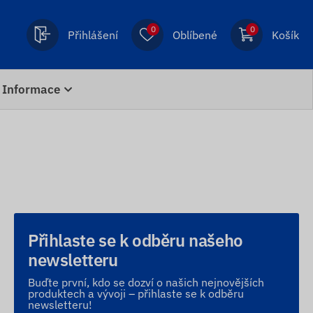
0
0
Přihlášení
Oblíbené
Košík
Informace
Přihlaste se k odběru našeho
newsletteru
Buďte první, kdo se dozví o našich nejnovějších
produktech a vývoji – přihlaste se k odběru
newsletteru!