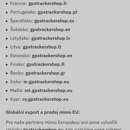
Francie:
gpstrackershop.fr
Portugalsko:
gpstrackershop.pt
Španělsko:
gpstrackershop.es
Švédsko:
gpstrackershop.se
Lotyšsko:
gpstrackershop.lv
Litva:
gpstrackershop.lt
Estonsko:
gpstrackershop.ee
Finsko:
gpstrackershop.fi
Řecko:
gpstrackershop.gr
Irsko:
ie.gpstrackershop.eu
Malta:
mt.gpstrackershop.eu
Kypr:
cy.gpstrackershop.eu
Globální export a prodej mimo EU:
Pro naše partnery mimo Evropskou unii jsme vytvořili
stránku
gpstrackershop.eu
, kde nabízíme naše zařízení