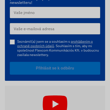
newsletteru!
Seznámil(a) jsem se a souhlasím s
prohlášením o
ochraně osobních údajů
. Souhlasím s tím, aby mi
společnost Flexcom Kommunikációs Kft. v budoucnu
zasílala newslettery.
Přihlásit se k odběru